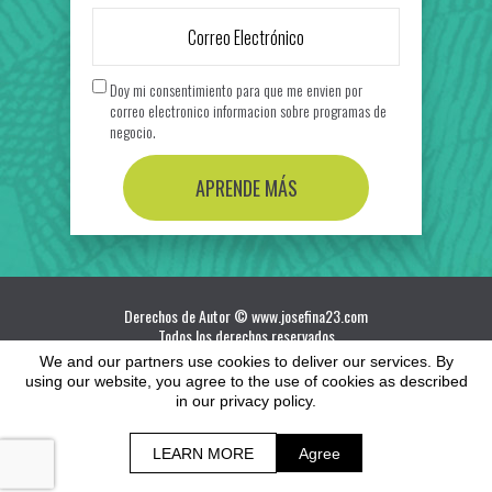
Doy mi consentimiento para que me envien por
correo electronico informacion sobre programas de
negocio.
APRENDE MÁS
Derechos de Autor © www.josefina23.com
Todos los derechos reservados
We and our partners use cookies to deliver our services. By
Como ocurre con cualquier negocio, los resultados variaran y
using our website, you agree to the use of cookies as described
no pueden ser garantizados.
in our privacy policy.
Términos | Politica de Privacidad y Exencion de Responsabilidad
LEARN MORE
Agree