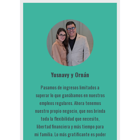
Yusnavy y Ornán
Pasamos de ingresos limitados a
superar lo que ganábamos en nuestros
empleos regulares. Ahora tenemos
nuestro propio negocio, que nos brinda
toda la flexibilidad que necesito,
libertad financiera y más tiempo para
mi familia. Lo más gratificante es poder