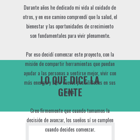
Durante años he dedicado mi vida al cuidado de
otros, y en ese camino comprendí que la salud, el
bienestar y las oportunidades de crecimiento
son fundamentales para vivir plenamente.
Por eso decidí comenzar este proyecto, con la
misión de compartir herramientas que puedan
ayudar a las personas a sentirse mejor, vivir con
LO QUE DICE LA
más energía y abrir nuevas posibilidades en sus
GENTE
vidas.
Creo firmemente que cuando tomamos la
decisión de avanzar, los sueños sí se cumplen
cuando decides comenzar.